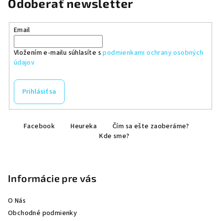
Odoberať newsletter
Email
Vložením e-mailu súhlasíte s
podmienkami ochrany osobných
údajov
Prihlásiť sa
Z
Facebook
Heureka
Čím sa ešte zaoberáme?
á
Kde sme?
p
ä
t
Informácie pre vás
i
e
O Nás
Obchodné podmienky