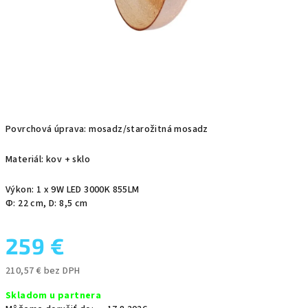
Povrchová úprava: mosadz/starožitná mosadz
Materiál: kov + sklo
Výkon: 1 x 9W LED 3000K 855LM
Φ: 22 cm, D: 8,5 cm
259 €
210,57 € bez DPH
Jednotková
Skladom u partnera
cena: