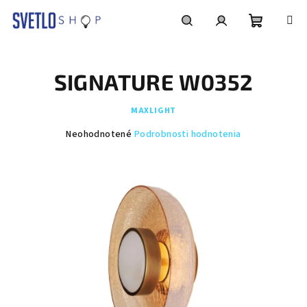
Prejsť
na
obsah
Nákupn
Hľadať
Prihlásenie
SIGNATURE W0352
košík
MAXLIGHT
Priemerné
Neohodnotené
Podrobnosti hodnotenia
hodnotenie
produktu
je
0,0
z
5
hviezdičiek.