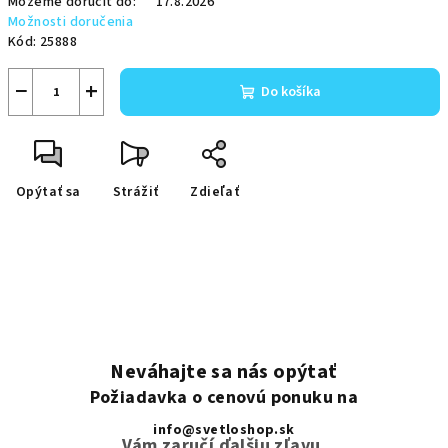
Môžeme doručiť do:
17.8.2026
Možnosti doručenia
Kód:
25888
−
+
Do košíka
Opýtať sa
Strážiť
Zdieľať
Neváhajte sa nás opýtať
Požiadavka o cenovú ponuku na
info@svetloshop.sk
Vám zaručí ďalšiu zľavu.