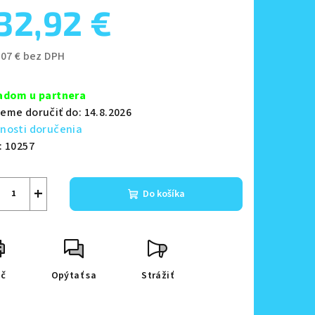
32,92 €
zdičiek.
,07 € bez DPH
notková
a:
adom u partnera
eme doručiť do:
14.8.2026
nosti doručenia
:
10257
+
Do košíka
ač
Opýtať sa
Strážiť