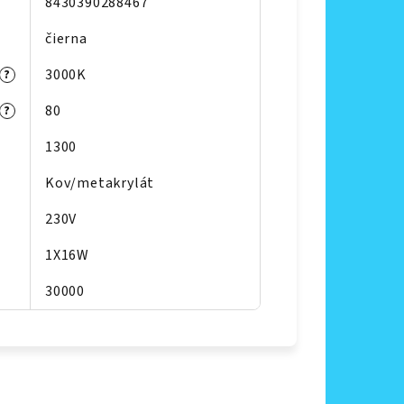
8430390288467
čierna
3000K
?
80
?
1300
Kov/metakrylát
230V
1X16W
30000