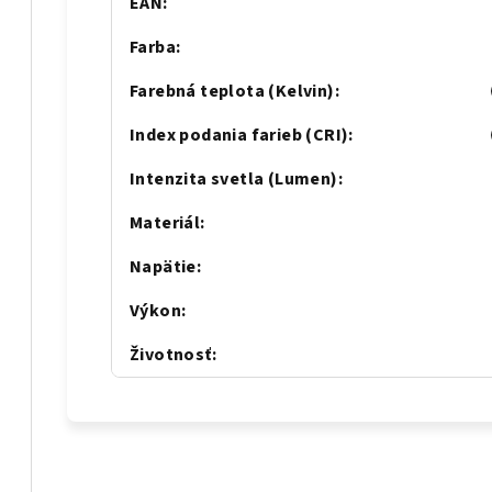
EAN
:
Farba
:
Farebná teplota (Kelvin)
:
Index podania farieb (CRI)
:
Intenzita svetla (Lumen)
:
Materiál
:
Napätie
:
Výkon
:
Životnosť
: