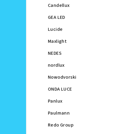
Candellux
GEA LED
Lucide
Maxlight
NEDES
nordlux
Nowodvorski
ONDA LUCE
Panlux
Paulmann
Redo Group