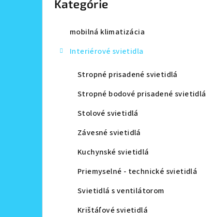
Kategórie
a
n
mobilná klimatizácia
e
Interiérové svietidla
l
Stropné prisadené svietidlá
Stropné bodové prisadené svietidlá
Stolové svietidlá
Závesné svietidlá
Kuchynské svietidlá
Priemyselné - technické svietidlá
Svietidlá s ventilátorom
Krištáľové svietidlá