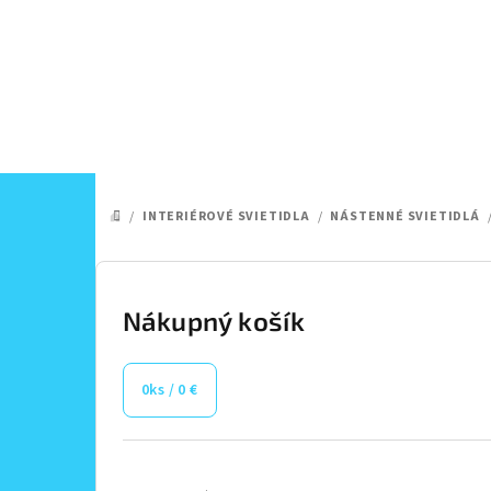
Prejsť
na
obsah
/
INTERIÉROVÉ SVIETIDLA
/
NÁSTENNÉ SVIETIDLÁ
DOMOV
B
o
Nákupný košík
č
0
ks /
0 €
n
ý
Preskočiť
kategórie
p