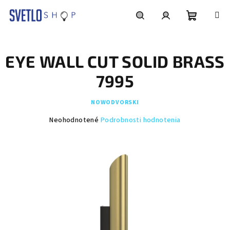
Prejsť
na
obsah
Nákupn
Hľadať
Prihlásenie
EYE WALL CUT SOLID BRASS
košík
7995
NOWODVORSKI
Priemerné
Neohodnotené
Podrobnosti hodnotenia
hodnotenie
produktu
je
0,0
z
5
hviezdičiek.