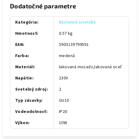
Dodatočné parametre
Kategória
:
Nástenné svietidlá
Hmotnosť
:
0.57 kg
EAN
:
5903139799591
Farba
:
medená
Materiál
:
lakovaná mosadz,lakovaná oceľ
Napätie
:
230V
Svetelný zdroj
:
2
Typ zásuvky
:
GU10
Vodeodolnosť
:
IP20
Výkon
:
10W