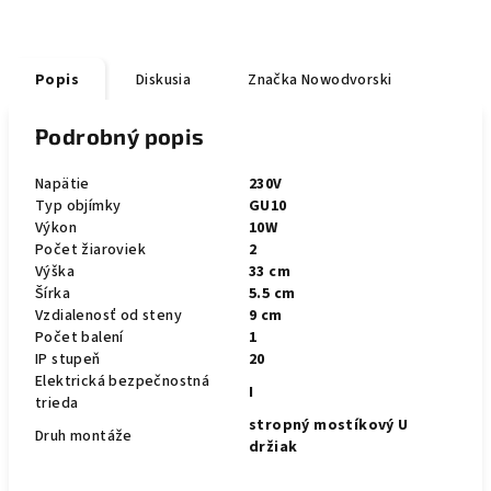
Popis
Diskusia
Značka
Nowodvorski
Podrobný popis
Napätie
230V
Typ objímky
GU10
Výkon
10W
Počet žiaroviek
2
Výška
33 cm
Šírka
5.5 cm
Vzdialenosť od steny
9 cm
Počet balení
1
IP stupeň
20
Elektrická bezpečnostná
I
trieda
stropný mostíkový U
Druh montáže
držiak