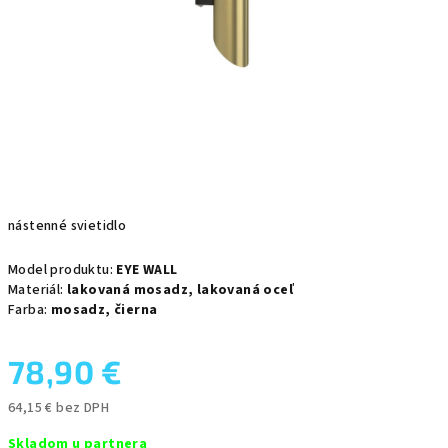
nástenné svietidlo
Model produktu:
EYE WALL
Materiál:
lakovaná mosadz,
lakovaná oceľ
Farba:
mosadz,
čierna
78,90 €
64,15 € bez DPH
Jednotková
Skladom u partnera
cena: