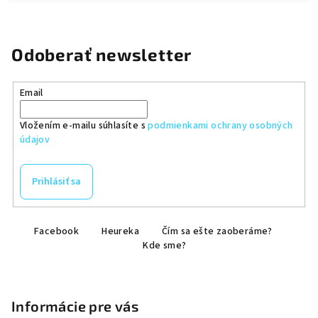
Odoberať newsletter
Email
Vložením e-mailu súhlasíte s
podmienkami ochrany osobných
údajov
Prihlásiť sa
Z
Facebook
Heureka
Čím sa ešte zaoberáme?
á
Kde sme?
p
ä
t
Informácie pre vás
i