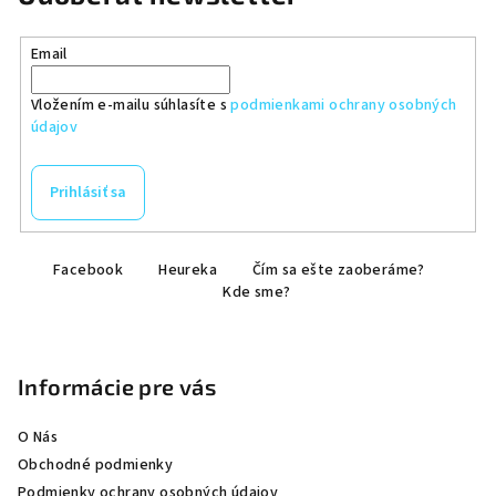
Email
Vložením e-mailu súhlasíte s
podmienkami ochrany osobných
údajov
Prihlásiť sa
Z
Facebook
Heureka
Čím sa ešte zaoberáme?
á
Kde sme?
p
ä
t
Informácie pre vás
i
e
O Nás
Obchodné podmienky
Podmienky ochrany osobných údajov