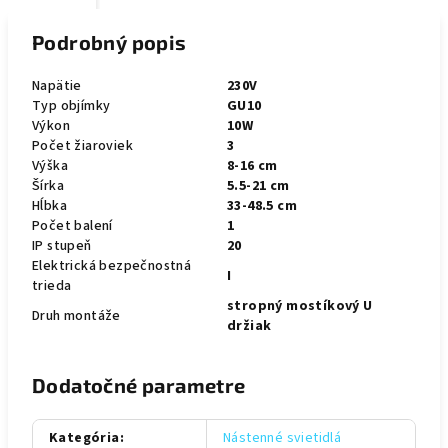
Podrobný popis
Napätie
230V
Typ objímky
GU10
Výkon
10W
Počet žiaroviek
3
Výška
8-16 cm
Šírka
5.5-21 cm
Hĺbka
33-48.5 cm
Počet balení
1
IP stupeň
20
Elektrická bezpečnostná
I
trieda
stropný mostíkový U
Druh montáže
držiak
Dodatočné parametre
Kategória
:
Nástenné svietidlá