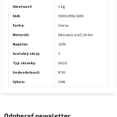
Hmotnosť
:
1 kg
EAN
:
5903139613699
Farba
:
čierna
Materiál
:
lakovaná oceľ,chróm
Napätie
:
230V
Svetelný zdroj
:
3
Typ zásuvky
:
GU10
Vodeodolnosť
:
IP20
Výkon
:
10W
Odoberať newsletter