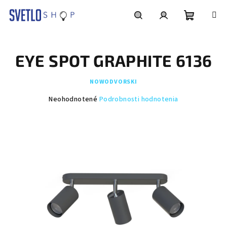
Prejsť
na
obsah
Nákupn
Hľadať
Prihlásenie
EYE SPOT GRAPHITE 6136
košík
NOWODVORSKI
Priemerné
Neohodnotené
Podrobnosti hodnotenia
hodnotenie
produktu
je
0,0
z
5
hviezdičiek.