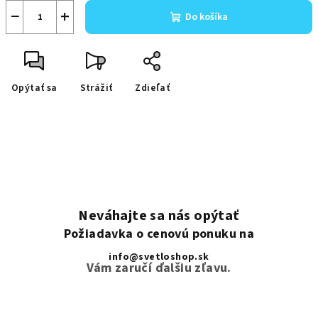
−
+
Do košíka
Opýtať sa
Strážiť
Zdieľať
Neváhajte sa nás opýtať
Požiadavka o cenovú ponuku na
info@svetloshop.sk
Vám zaručí ďalšiu zľavu.