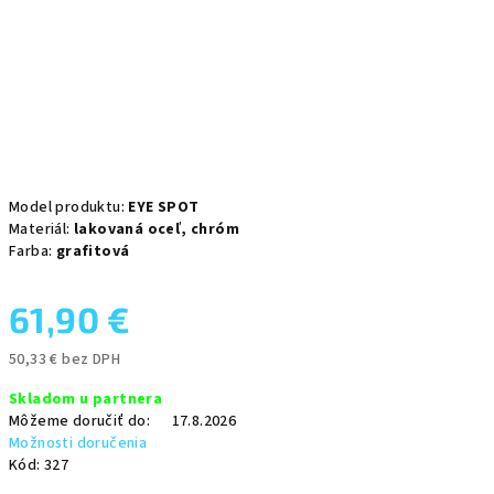
Model produktu:
EYE SPOT
Materiál:
lakovaná oceľ,
chróm
Farba:
grafitová
61,90 €
50,33 € bez DPH
Jednotková
Skladom u partnera
cena:
Môžeme doručiť do:
17.8.2026
Možnosti doručenia
Kód:
327