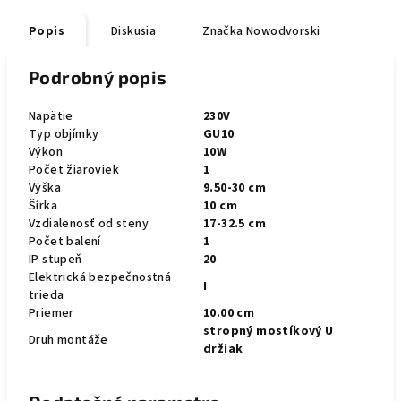
Popis
Diskusia
Značka
Nowodvorski
Podrobný popis
Napätie
230V
Typ objímky
GU10
Výkon
10W
Počet žiaroviek
1
Výška
9.50-30 cm
Šírka
10 cm
Vzdialenosť od steny
17-32.5 cm
Počet balení
1
IP stupeň
20
Elektrická bezpečnostná
I
trieda
Priemer
10.00 cm
stropný mostíkový U
Druh montáže
držiak