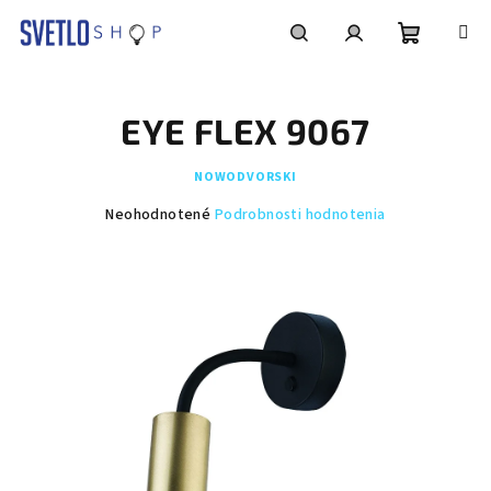
Prejsť
na
obsah
Nákupn
Hľadať
Prihlásenie
EYE FLEX 9067
košík
NOWODVORSKI
Priemerné
Neohodnotené
Podrobnosti hodnotenia
hodnotenie
produktu
je
0,0
z
5
hviezdičiek.