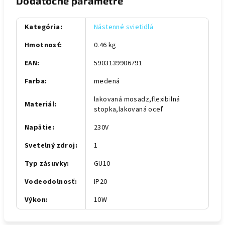
Dodatočné parametre
Kategória
:
Nástenné svietidlá
Hmotnosť
:
0.46 kg
EAN
:
5903139906791
Farba
:
medená
lakovaná mosadz,flexibilná
Materiál
:
stopka,lakovaná oceľ
Napätie
:
230V
Svetelný zdroj
:
1
Typ zásuvky
:
GU10
Vodeodolnosť
:
IP20
Výkon
:
10W