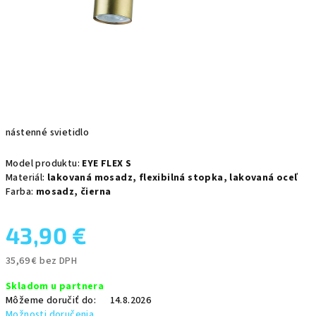
nástenné svietidlo
Model produktu:
EYE FLEX S
Materiál:
lakovaná mosadz,
flexibilná stopka,
lakovaná oceľ
Farba:
mosadz,
čierna
43,90 €
35,69 € bez DPH
Jednotková
Skladom u partnera
cena:
Môžeme doručiť do:
14.8.2026
Možnosti doručenia