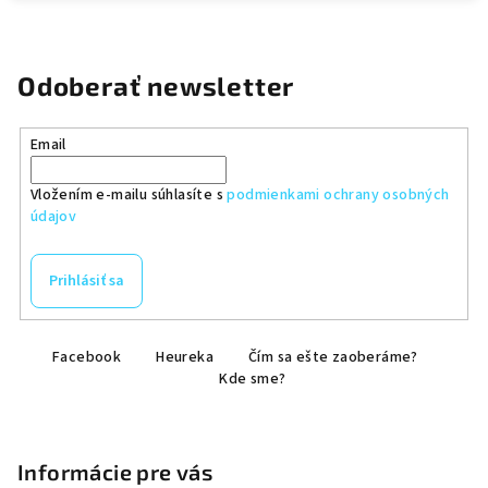
Odoberať newsletter
Email
Vložením e-mailu súhlasíte s
podmienkami ochrany osobných
údajov
Prihlásiť sa
Z
Facebook
Heureka
Čím sa ešte zaoberáme?
á
Kde sme?
p
ä
t
Informácie pre vás
i