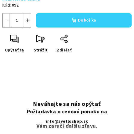
Kód:
892
−
+
Do košíka
Opýtať sa
Strážiť
Zdieľať
Neváhajte sa nás opýtať
Požiadavka o cenovú ponuku na
info@svetloshop.sk
Vám zaručí ďalšiu zľavu.