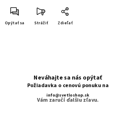
Opýtať sa
Strážiť
Zdieľať
Neváhajte sa nás opýtať
Požiadavka o cenovú ponuku na
info@svetloshop.sk
Vám zaručí ďalšiu zľavu.