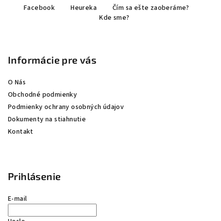
Facebook
Heureka
Čím sa ešte zaoberáme?
á
Kde sme?
p
ä
t
Informácie pre vás
i
e
O Nás
Obchodné podmienky
Podmienky ochrany osobných údajov
Dokumenty na stiahnutie
Kontakt
Prihlásenie
E-mail