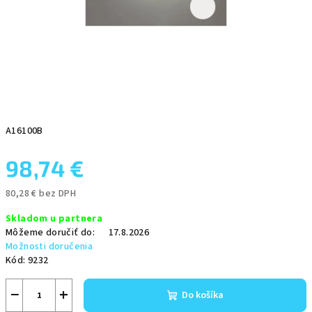
A16100B
98,74 €
80,28 € bez DPH
Jednotková
Skladom u partnera
cena:
Môžeme doručiť do:
17.8.2026
Možnosti doručenia
Kód:
9232
−
+
Do košíka