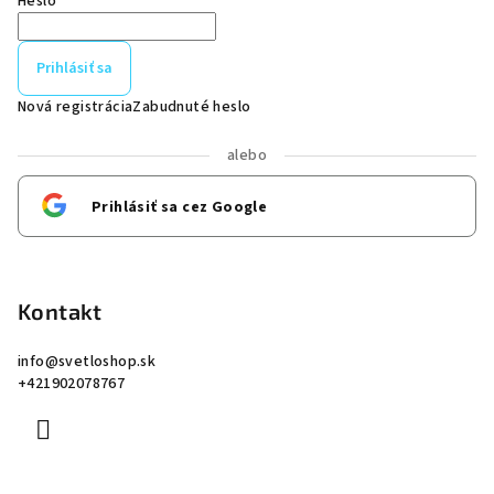
Heslo
Prihlásiť sa
Nová registrácia
Zabudnuté heslo
alebo
Prihlásiť sa cez Google
Kontakt
info
@
svetloshop.sk
+421902078767