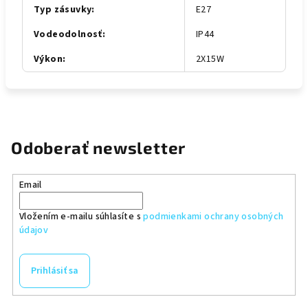
Typ zásuvky
:
E27
Vodeodolnosť
:
IP44
Výkon
:
2X15W
Odoberať newsletter
Email
Vložením e-mailu súhlasíte s
podmienkami ochrany osobných
údajov
Prihlásiť sa
Z