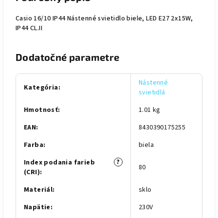
Casio 16/10 IP44 Nástenné svietidlo biele, LED E27 2x15W,
IP44 CL.II
Dodatočné parametre
Nástenné
Kategória
:
svietidlá
Hmotnosť
:
1.01 kg
EAN
:
8430390175255
Farba
:
biela
?
Index podania farieb
80
(CRI)
:
Materiál
:
sklo
Napätie
:
230V