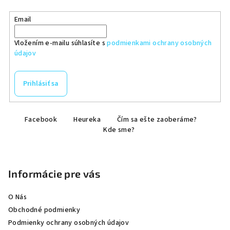
Email
Vložením e-mailu súhlasíte s
podmienkami ochrany osobných
údajov
Prihlásiť sa
Z
Facebook
Heureka
Čím sa ešte zaoberáme?
á
Kde sme?
p
ä
t
Informácie pre vás
i
e
O Nás
Obchodné podmienky
Podmienky ochrany osobných údajov