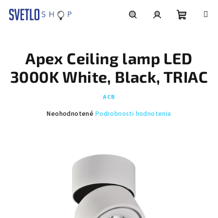
Prejsť
na
obsah
Nákupn
Hľadať
Prihlásenie
Apex Ceiling lamp LED
košík
3000K White, Black, TRIAC
ACB
Priemerné
Neohodnotené
Podrobnosti hodnotenia
hodnotenie
produktu
je
0,0
z
5
hviezdičiek.