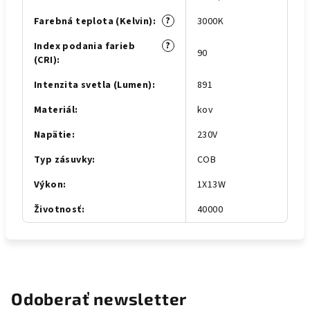
?
Farebná teplota (Kelvin)
:
3000K
?
Index podania farieb
90
(CRI)
:
Intenzita svetla (Lumen)
:
891
Materiál
:
kov
Napätie
:
230V
Typ zásuvky
:
COB
Výkon
:
1X13W
Životnosť
:
40000
Odoberať newsletter