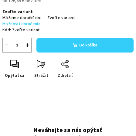
od
126,89 €
bez DPH
Jednotková
Zvoľte variant
cena:
Môžeme doručiť do:
Zvoľte variant
Možnosti doručenia
Kód:
Zvoľte variant
−
+
Do košíka
Opýtať sa
Strážiť
Zdieľať
Neváhajte sa nás opýtať