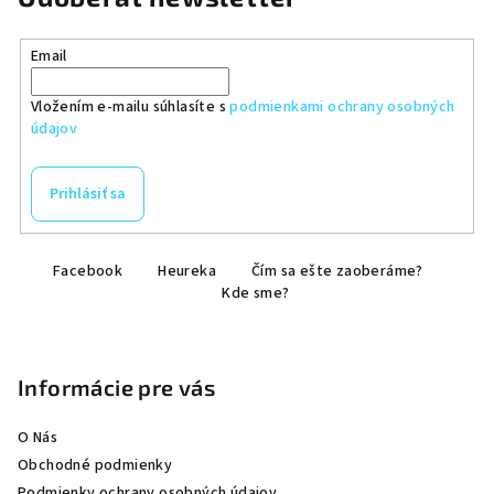
Email
Vložením e-mailu súhlasíte s
podmienkami ochrany osobných
údajov
Prihlásiť sa
Z
Facebook
Heureka
Čím sa ešte zaoberáme?
á
Kde sme?
p
ä
t
Informácie pre vás
i
e
O Nás
Obchodné podmienky
Podmienky ochrany osobných údajov