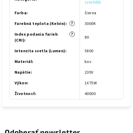
svietidlá
Farba
:
čierna
?
Farebná teplota (Kelvin)
:
3000K
?
Index podania farieb
80
(CRI)
:
Intenzita svetla (Lumen)
:
5800
Materiál
:
kov
Napätie
:
230V
Výkon
:
1X75W
Životnosť
:
40000
Odoberať newsletter