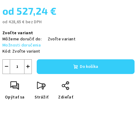
od
527,24 €
od
428,65 €
bez DPH
Jednotková
Zvoľte variant
cena:
Môžeme doručiť do:
Zvoľte variant
Možnosti doručenia
Kód:
Zvoľte variant
−
+
Do košíka
Opýtať sa
Strážiť
Zdieľať