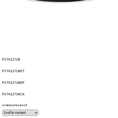
P3742271N
P3742271NDT
P3742271NDP
P3742271NCA
STMIEVATELNOSŤ