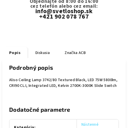
Objednajte od 8:00 do 16:00
cez telefón
alebo cez email:
info@svetloshop.sk
+421 902 078 767
Popis
Diskusia
Značka
ACB
Podrobný popis
Aliso Ceiling Lamp 3742/80 Textured Black, LED 75W 5800lm,
CRI90 CL.I, Integrated LED, Kelvin 2700K-3000K Slide Switch
Dodatočné parametre
Nástenné
Kategória
: