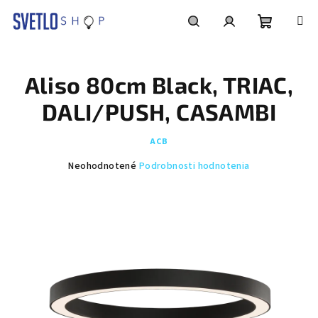
Prejsť
na
obsah
Nákupn
Hľadať
Prihlásenie
Aliso 80cm Black, TRIAC,
košík
DALI/PUSH, CASAMBI
ACB
Priemerné
Neohodnotené
Podrobnosti hodnotenia
hodnotenie
produktu
je
0,0
z
5
hviezdičiek.