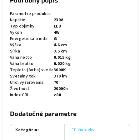
Podrobný popis
Parametre produktu
Napätie
230V
Typ objímky
LED
Výkon
4W
Energetická trieda
G
Výška
4.6 cm
Šírka
3.5 cm
Váha netto
0.015 kg
Váha brutto
0.020 kg
Teplota (farba) svetla
3000K
Svetelný tok
370 lm
Uhol vyžarovania
70°
Životnosť
20000h
Index CRI
>80
Dodatočné parametre
Kategória
:
LED žiarovky