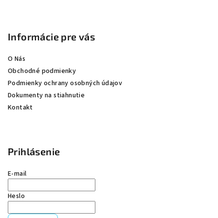
p
ä
t
Informácie pre vás
i
e
O Nás
Obchodné podmienky
Podmienky ochrany osobných údajov
Dokumenty na stiahnutie
Kontakt
Prihlásenie
E-mail
Heslo