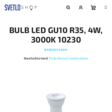
Prejsť
na
obsah
Nákupn
Hľadať
Prihlásenie
BULB LED GU10 R35, 4W,
košík
3000K 10230
NOWODVORSKI
Priemerné
Neohodnotené
Podrobnosti hodnotenia
hodnotenie
produktu
je
0,0
z
5
hviezdičiek.