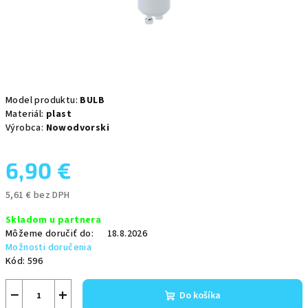
Model produktu:
BULB
Materiál:
plast
Výrobca:
Nowodvorski
6,90 €
5,61 € bez DPH
Jednotková
Skladom u partnera
cena:
Môžeme doručiť do:
18.8.2026
Možnosti doručenia
Kód:
596
−
+
Do košíka