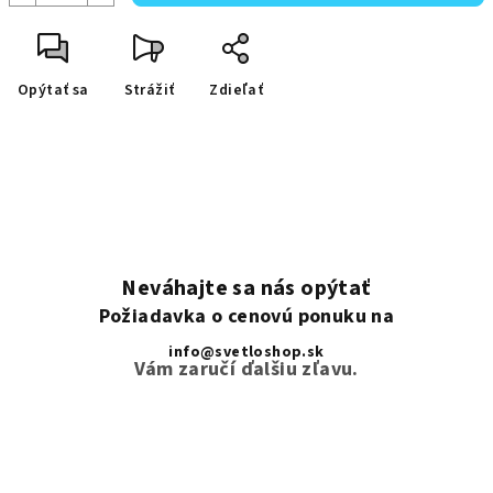
Opýtať sa
Strážiť
Zdieľať
Neváhajte sa nás opýtať
Požiadavka o cenovú ponuku na
info@svetloshop.sk
Vám zaručí ďalšiu zľavu.