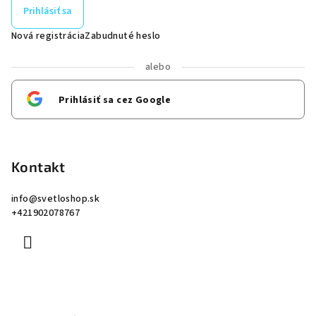
Prihlásiť sa
Nová registrácia
Zabudnuté heslo
alebo
Prihlásiť sa cez Google
Kontakt
info
@
svetloshop.sk
+421902078767