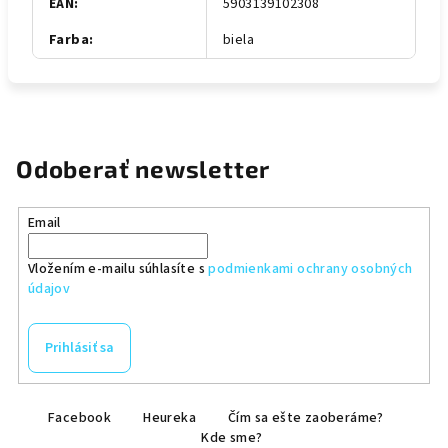
EAN
:
5903139102308
Farba
:
biela
Odoberať newsletter
Email
Vložením e-mailu súhlasíte s
podmienkami ochrany osobných
údajov
Prihlásiť sa
Z
Facebook
Heureka
Čím sa ešte zaoberáme?
á
Kde sme?