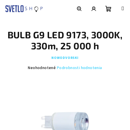
Prejsť
na
obsah
Nákupn
Hľadať
Prihlásenie
BULB G9 LED 9173, 3000K,
košík
330m, 25 000 h
NOWODVORSKI
Priemerné
Neohodnotené
Podrobnosti hodnotenia
hodnotenie
produktu
je
0,0
z
5
hviezdičiek.