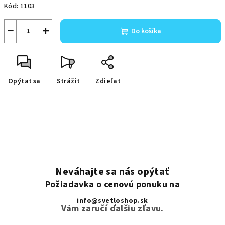
Kód:
1103
−
+
Do košíka
Opýtať sa
Strážiť
Zdieľať
Neváhajte sa nás opýtať
Požiadavka o cenovú ponuku na
info@svetloshop.sk
Vám zaručí ďalšiu zľavu.