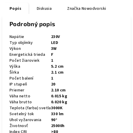
Popis
Diskusia
Značka
Nowodvorski
Podrobný popis
Napätie
230V
Typ objímky
LED
Výkon
3W
Energetická trieda
F
Počet žiaroviek
1
Výška
5.2 cm
Šírka
2.1 cm
Počet balení
1
IP stupeň
20
Priemer
2.10 cm
Váha netto
0.015 kg
Váha brutto
0.020 kg
Teplota (farba) svetla
3000K
Svetelný tok
330 lm
Uhol vyžarovania
90°
Životnosť
25000h
Index CRI
>80