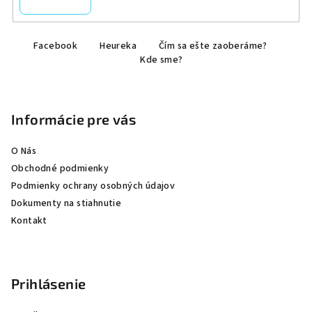
Z
Facebook
Heureka
Čím sa ešte zaoberáme?
á
Kde sme?
p
ä
t
Informácie pre vás
i
e
O Nás
Obchodné podmienky
Podmienky ochrany osobných údajov
Dokumenty na stiahnutie
Kontakt
Prihlásenie