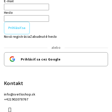
E-mail
Heslo
Prihlásiť sa
Nová registrácia
Zabudnuté heslo
alebo
Prihlásiť sa cez Google
Kontakt
info
@
svetloshop.sk
+421902078767