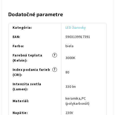
Dodatočné parametre
Kategória
:
LED žiarovky
EAN
:
5903139917391
Farba
:
biela
?
Farebná teplota
3000K
(Kelvin)
:
?
Index podania farieb
80
(CRI)
:
Intenzita svetla
330 lm
(Lumen)
:
keramika,PC
Materiál
:
(polykarbonát)
Napätie
:
230V