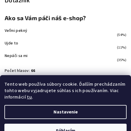
Ako sa Vám páči náš e-shop?
Veľmi pekný
(54%)
Ujde to
(11%)
Nepáči sa mi
(35%)
Počet hlasov:
66
Tento web používa súbory cookie. Ďalším prechádzaním
tohto webu vyjadrujete súhlas s ich používaním. Viac
Facebook
informácií
tu
.
Nastavenie
Copyright 2026
Svetloshop
. Všetky práva vyhradené.
Súhlasím