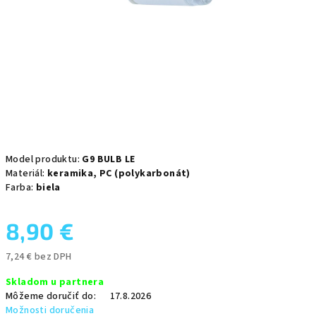
Model produktu:
G9 BULB LE
Materiál:
keramika,
PC (polykarbonát)
Farba:
biela
8,90 €
7,24 € bez DPH
Jednotková
Skladom u partnera
cena:
Môžeme doručiť do:
17.8.2026
Možnosti doručenia