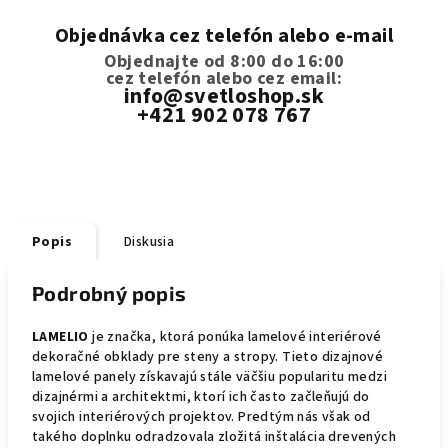
Objednávka cez telefón alebo e-mail
Objednajte od 8:00 do 16:00
cez telefón
alebo cez email:
info@svetloshop.sk
+421 902 078 767
Popis
Diskusia
Podrobný popis
LAMELIO
je značka, ktorá ponúka lamelové interiérové
dekoračné obklady pre steny a stropy. Tieto dizajnové
lamelové panely získavajú stále väčšiu popularitu medzi
dizajnérmi a architektmi, ktorí ich často začleňujú do
svojich interiérových projektov. Predtým nás však od
takého doplnku odradzovala zložitá inštalácia drevených