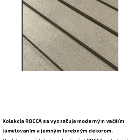
5
hviezdičiek.
Kolekcia ROCCA sa vyznačuje moderným väčším
lamelovaním a jemným farebným dekorom.