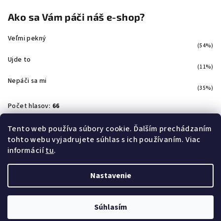
Ako sa Vám páči náš e-shop?
Veľmi pekný
(54%)
Ujde to
(11%)
Nepáči sa mi
(35%)
Počet hlasov:
66
Tento web používa súbory cookie. Ďalším prechádzaním
tohto webu vyjadrujete súhlas s ich používaním. Viac
Facebook
informácií
tu
.
Nastavenie
Copyright 2026
Svetloshop
. Všetky práva vyhradené.
Súhlasím
Vytvoril Shoptet