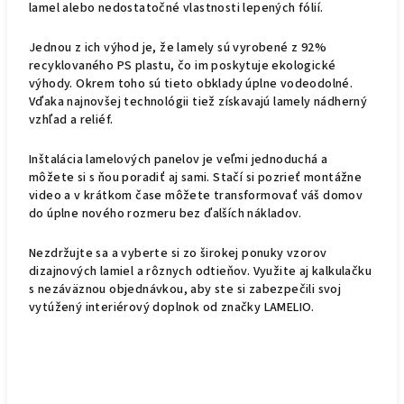
lamel alebo nedostatočné vlastnosti lepených fólií.
Jednou z ich výhod je, že lamely sú vyrobené z 92%
recyklovaného PS plastu, čo im poskytuje ekologické
výhody. Okrem toho sú tieto obklady úplne vodeodolné.
Vďaka najnovšej technológii tiež získavajú lamely nádherný
vzhľad a reliéf.
Inštalácia lamelových panelov je veľmi jednoduchá a
môžete si s ňou poradiť aj sami. Stačí si pozrieť montážne
video a v krátkom čase môžete transformovať váš domov
do úplne nového rozmeru bez ďalších nákladov.
Nezdržujte sa a vyberte si zo širokej ponuky vzorov
dizajnových lamiel a rôznych odtieňov. Využite aj kalkulačku
s nezáväznou objednávkou, aby ste si zabezpečili svoj
vytúžený interiérový doplnok od značky LAMELIO.