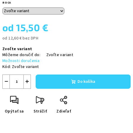
ROCA
od
15,50 €
od
12,60 €
bez DPH
Jednotková
Zvoľte variant
cena:
Môžeme doručiť do:
Zvoľte variant
Možnosti doručenia
Kód:
Zvoľte variant
−
+
Do košíka
Opýtať sa
Strážiť
Zdieľať