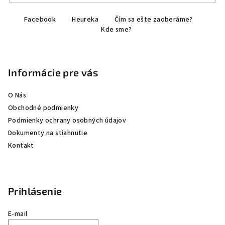
Z
Facebook
Heureka
Čím sa ešte zaoberáme?
á
Kde sme?
p
ä
t
Informácie pre vás
i
e
O Nás
Obchodné podmienky
Podmienky ochrany osobných údajov
Dokumenty na stiahnutie
Kontakt
Prihlásenie
E-mail