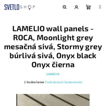
Prejsť
na
obsah
Nákupn
Hľadať
Prihlásenie
LAMELIO wall panels -
košík
ROCA, Moonlight grey
mesačná sivá, Stormy grey
búrlivá sivá, Onyx black
Onyx čierna
LAMELIO
Priemerné
1 hodnotenie
Podrobnosti hodnotenia
hodnotenie
produktu
je
5,0
z