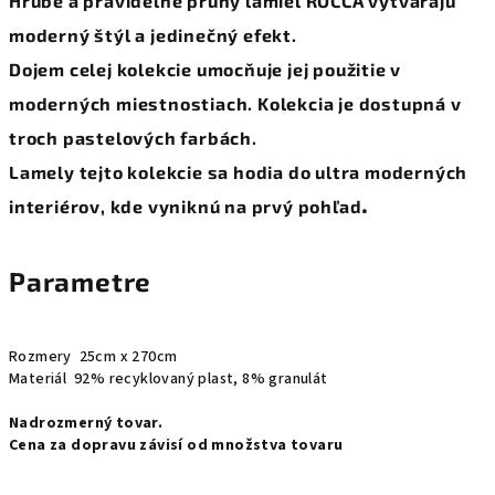
Hrubé a pravidelné pruhy lamiel ROCCA vytvárajú
moderný štýl a jedinečný efekt.
Dojem celej kolekcie umocňuje jej použitie v
moderných miestnostiach. Kolekcia je dostupná v
troch pastelových farbách.
Lamely tejto kolekcie sa hodia do ultra moderných
.
interiérov, kde vyniknú na prvý pohľad
Parametre
Rozmery
25cm x 270cm
Materiál
92% recyklovaný plast, 8% granulát
Nadrozmerný tovar.
Cena za dopravu závisí od množstva tovaru