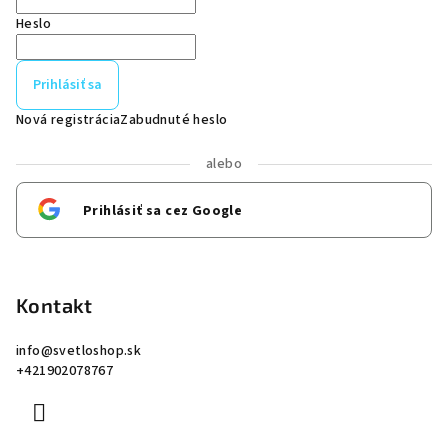
Heslo
Prihlásiť sa
Nová registrácia
Zabudnuté heslo
alebo
Prihlásiť sa cez Google
Kontakt
info
@
svetloshop.sk
+421902078767