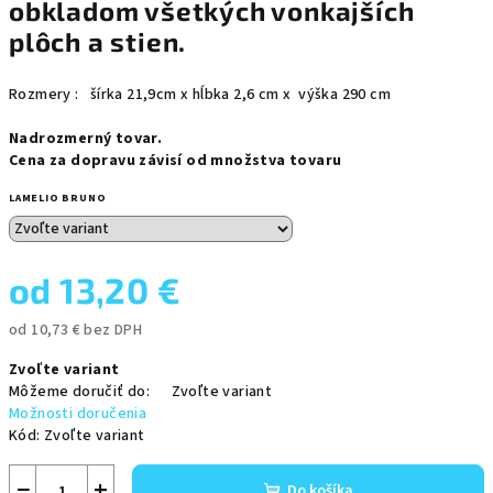
obkladom všetkých vonkajších
plôch a stien.
Rozmery
: šírka
21,9cm x hĺbka 2,6 cm x výška 290 cm
Nadrozmerný tovar.
Cena za dopravu závisí od množstva tovaru
LAMELIO BRUNO
od
13,20 €
od
10,73 €
bez DPH
Jednotková
Zvoľte variant
cena:
Môžeme doručiť do:
Zvoľte variant
Možnosti doručenia
Kód:
Zvoľte variant
−
+
Do košíka