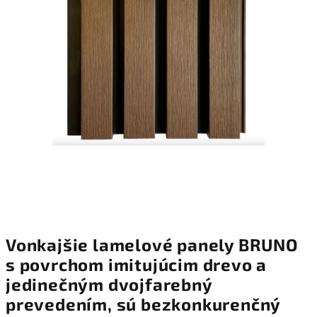
hviezdičiek.
Vonkajšie lamelové panely BRUNO
s povrchom imitujúcim drevo a
jedinečným dvojfarebný
prevedením, sú bezkonkurenčný