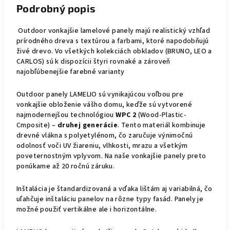
Podrobný popis
Outdoor vonkajšie lamelové panely majú realistický vzhľad
prírodného dreva s textúrou a farbami, ktoré napodobňujú
živé drevo. Vo všetkých kolekciách obkladov (BRUNO, LEO a
CARLOS) sú k dispozícii štyri rovnaké a zároveň
najobľúbenejšie farebné varianty
Outdoor panely LAMELIO sú vynikajúcou voľbou pre
vonkajšie obloženie vášho domu, keďže sú vytvorené
najmodernejšou technológiou
WPC
2
(Wood-Plastic-
Cmposite) –
druhej generácie
. Tento materiál kombinuje
drevné vlákna s polyetylénom, čo zaručuje výnimočnú
odolnosť voči UV žiareniu, vlhkosti, mrazu a všetkým
poveternostným vplyvom. Na naše vonkajšie panely preto
ponúkame až 20 ročnú záruku.
Inštalácia je štandardizovaná a vďaka lištám aj variabilná, čo
uľahčuje inštaláciu panelov na rôzne typy fasád. Panely je
možné použiť vertikálne ale i horizontálne.