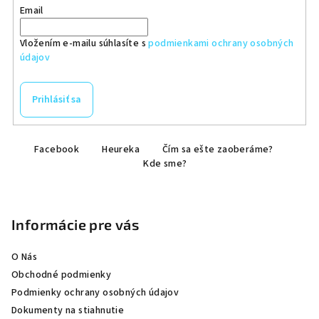
Email
Vložením e-mailu súhlasíte s
podmienkami ochrany osobných
údajov
Prihlásiť sa
Z
Facebook
Heureka
Čím sa ešte zaoberáme?
á
Kde sme?
p
ä
t
Informácie pre vás
i
e
O Nás
Obchodné podmienky
Podmienky ochrany osobných údajov
Dokumenty na stiahnutie