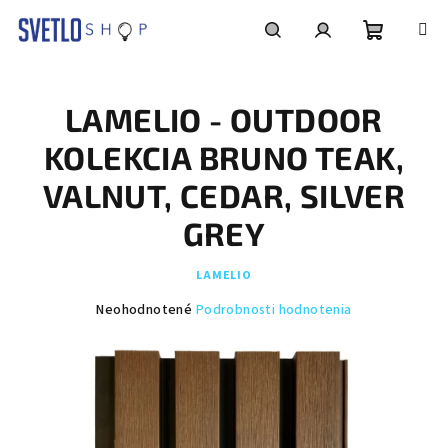
Prejsť
na
obsah
Nákupn
Hľadať
Prihlásenie
LAMELIO - OUTDOOR
košík
KOLEKCIA BRUNO TEAK,
VALNUT, CEDAR, SILVER
GREY
LAMELIO
Priemerné
Neohodnotené
Podrobnosti hodnotenia
hodnotenie
produktu
je
0,0
z
5