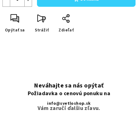
Opýtať sa
Strážiť
Zdieľať
Neváhajte sa nás opýtať
Požiadavka o cenovú ponuku na
info@svetloshop.sk
Vám zaručí ďalšiu zľavu.