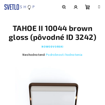
Prejsť
na
obsah
Nákupn
Hľadať
Prihlásenie
TAHOE II 10044 brown
košík
gloss (pôvodné ID 3242)
NOWODVORSKI
Priemerné
Neohodnotené
Podrobnosti hodnotenia
hodnotenie
produktu
je
0,0
z
5
hviezdičiek.