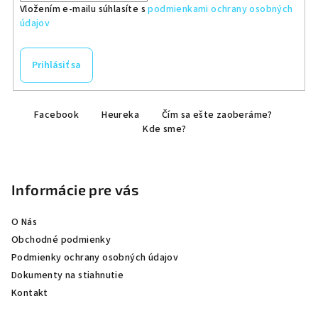
Vložením e-mailu súhlasíte s
podmienkami ochrany osobných
údajov
Prihlásiť sa
Z
Facebook
Heureka
Čím sa ešte zaoberáme?
á
Kde sme?
p
ä
t
Informácie pre vás
i
e
O Nás
Obchodné podmienky
Podmienky ochrany osobných údajov
Dokumenty na stiahnutie
Kontakt