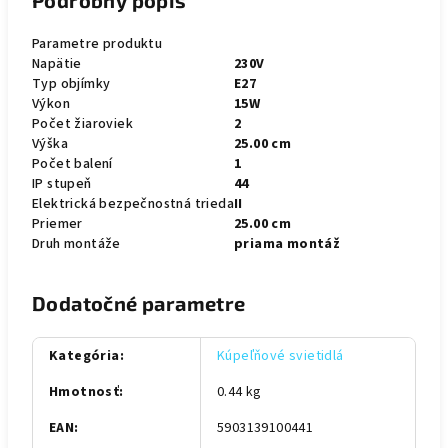
Podrobný popis
Parametre produktu
Napätie
230V
Typ objímky
E27
Výkon
15W
Počet žiaroviek
2
Výška
25.00 cm
Počet balení
1
IP stupeň
44
Elektrická bezpečnostná trieda
II
Priemer
25.00 cm
Druh montáže
priama montáž
Dodatočné parametre
Kategória
:
Kúpeľňové svietidlá
Hmotnosť
:
0.44 kg
EAN
:
5903139100441