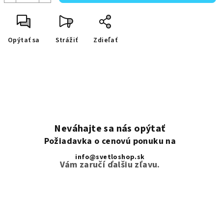
Opýtať sa
Strážiť
Zdieľať
Neváhajte sa nás opýtať
Požiadavka o cenovú ponuku na
info@svetloshop.sk
Vám zaručí ďalšiu zľavu.