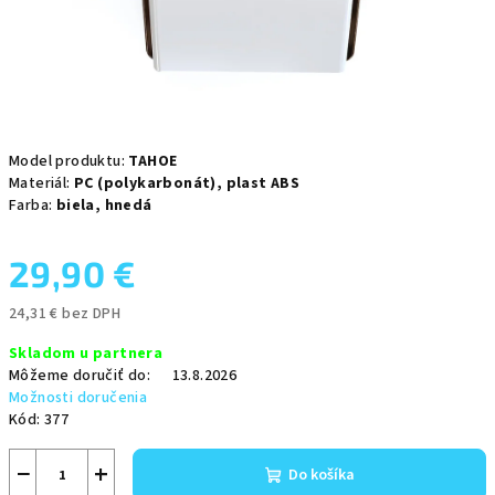
Model produktu:
TAHOE
Materiál:
PC (polykarbonát),
plast ABS
Farba:
biela,
hnedá
29,90 €
24,31 € bez DPH
Jednotková
Skladom u partnera
cena:
Môžeme doručiť do:
13.8.2026
Možnosti doručenia
Kód:
377
−
+
Do košíka