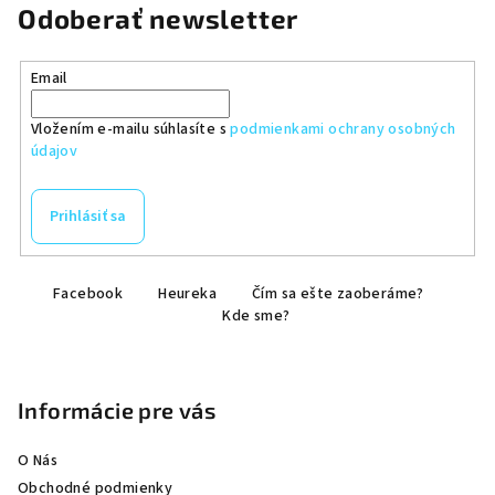
Odoberať newsletter
Email
Vložením e-mailu súhlasíte s
podmienkami ochrany osobných
údajov
Prihlásiť sa
Z
Facebook
Heureka
Čím sa ešte zaoberáme?
á
Kde sme?
p
ä
t
Informácie pre vás
i
e
O Nás
Obchodné podmienky