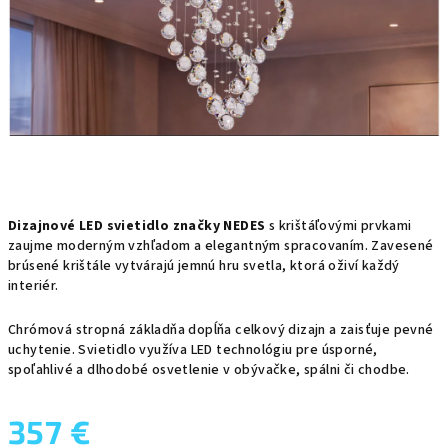
Dizajnové LED svietidlo značky NEDES
s krištáľovými prvkami
zaujme moderným vzhľadom a elegantným spracovaním. Zavesené
brúsené krištále vytvárajú jemnú hru svetla, ktorá oživí každý
interiér.
Chrómová stropná základňa dopĺňa celkový dizajn a zaisťuje pevné
uchytenie. Svietidlo využíva LED technológiu pre úsporné,
spoľahlivé a dlhodobé osvetlenie v obývačke, spálni či chodbe.
357 €