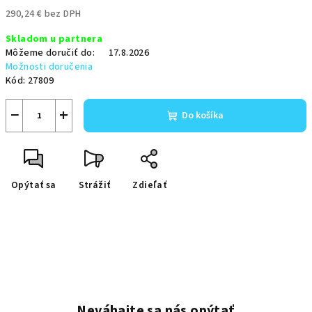
290,24 € bez DPH
Jednotková
Skladom u partnera
cena:
Môžeme doručiť do:
17.8.2026
Možnosti doručenia
Kód:
27809
−
+
Do košíka
Opýtať sa
Strážiť
Zdieľať
Neváhajte sa nás opýtať