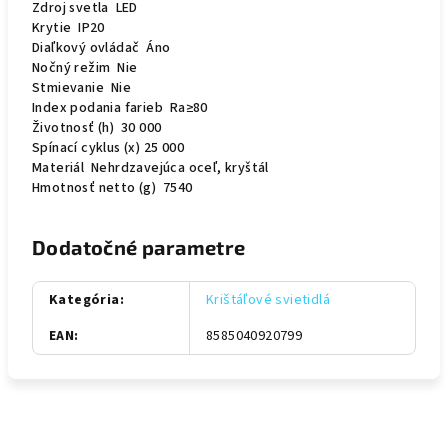
Zdroj svetla LED
Krytie IP20
Diaľkový ovládač Áno
Nočný režim Nie
Stmievanie Nie
Index podania farieb Ra≥80
Životnosť (h) 30 000
Spínací cyklus (x) 25 000
Materiál Nehrdzavejúca oceľ, kryštál
Hmotnosť netto (g) 7540
Dodatočné parametre
Kategória
:
Krištáľové svietidlá
EAN
:
8585040920799