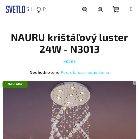
Prejsť
na
obsah
Nákupn
Hľadať
Prihlásenie
NAURU krištáľový luster
košík
24W - N3013
NEDES
Priemerné
Neohodnotené
Podrobnosti hodnotenia
hodnotenie
Novinka
produktu
je
0,0
z
5
hviezdičiek.