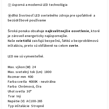
úsporná a moderná LED technológia
dlhá životnosť LED svetelného zdroja pre spoľahlivé a
bezúdržbové používanie
Široká ponuka obsahuje
najkvalitnejšie osvetlenie
, ktoré
je zároveň energeticky najúspornejšie.
Naše
svietidlá
zaisťujú bezpečnú, ľahkú a bezproblémovú
inštaláciu, preto sú obľúbené na celom
svete
.
LED nie sú vymeniteľné.
Max. výkon (W) 24
Max. svetelný tok (Lm) 1800
Rozmer mm 400
Farba svetla 4000K - neutrálna
Farba Chrómová, číra
Uhol svetla 30°
Tvar Iný
Napätie (V) AC100-265
Typ inštalácie Stropné