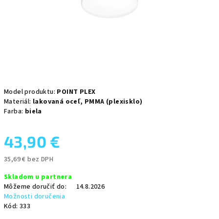
Model produktu:
POINT PLEX
Materiál:
lakovaná oceľ,
PMMA (plexisklo)
Farba:
biela
43,90 €
35,69 € bez DPH
Jednotková
Skladom u partnera
cena:
Môžeme doručiť do:
14.8.2026
Možnosti doručenia
Kód:
333