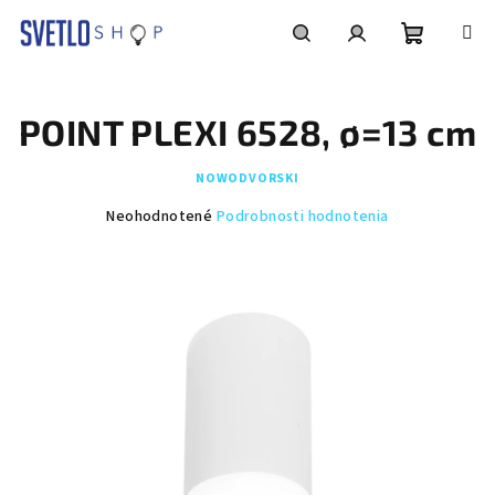
Prejsť
na
obsah
Nákupn
Hľadať
Prihlásenie
POINT PLEXI 6528, ø=13 cm
košík
NOWODVORSKI
Priemerné
Neohodnotené
Podrobnosti hodnotenia
hodnotenie
produktu
je
0,0
z
5
hviezdičiek.