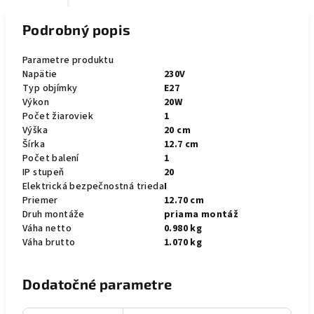
Podrobný popis
Parametre produktu
Napätie
230V
Typ objímky
E27
Výkon
20W
Počet žiaroviek
1
Výška
20 cm
Šírka
12.7 cm
Počet balení
1
IP stupeň
20
Elektrická bezpečnostná trieda
I
Priemer
12.70 cm
Druh montáže
priama montáž
Váha netto
0.980 kg
Váha brutto
1.070 kg
Dodatočné parametre