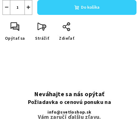
−
+
Do košíka
Opýtať sa
Strážiť
Zdieľať
Neváhajte sa nás opýtať
Požiadavka o cenovú ponuku na
info@svetloshop.sk
Vám zaručí ďalšiu zľavu.