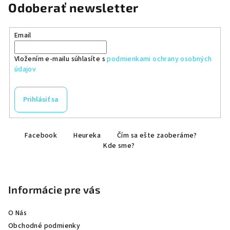
Odoberať newsletter
Email
Vložením e-mailu súhlasíte s
podmienkami ochrany osobných
údajov
Prihlásiť sa
Z
Facebook
Heureka
Čím sa ešte zaoberáme?
á
Kde sme?
p
ä
t
Informácie pre vás
i
e
O Nás
Obchodné podmienky