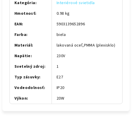
Kategória
:
Interiérové svietidla
Hmotnosť
:
0.98 kg
EAN
:
5903139652896
Farba
:
biela
Materiál
:
lakovaná oceľ,PMMA (plexisklo)
Napätie
:
230V
Svetelný zdroj
:
1
Typ zásuvky
:
E27
Vodeodolnosť
:
IP20
Výkon
:
20W