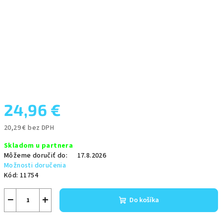
24,96 €
20,29 € bez DPH
Jednotková
Skladom u partnera
cena:
Môžeme doručiť do:
17.8.2026
Možnosti doručenia
Kód:
11754
−
+
Do košíka