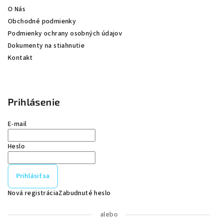
e
O Nás
Obchodné podmienky
Podmienky ochrany osobných údajov
Dokumenty na stiahnutie
Kontakt
Prihlásenie
E-mail
Heslo
Prihlásiť sa
Nová registrácia
Zabudnuté heslo
alebo