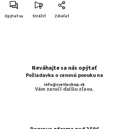
Opýtať sa
Strážiť
Zdieľať
Neváhajte sa nás opýtať
Požiadavka o cenovú ponuku na
info@svetloshop.sk
Vám zaručí ďalšiu zľavu.