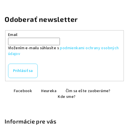
Odoberať newsletter
Email
Vložením e-mailu súhlasíte s
podmienkami ochrany osobných
údajov
Prihlásiť sa
Z
Facebook
Heureka
Čím sa ešte zaoberáme?
á
Kde sme?
p
ä
t
Informácie pre vás
i