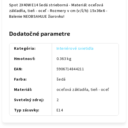
Spot 2X40W E14 šedá strieborná - Materiál: oceľová
základňa, tieň - oceľ - Rozmery v cm (v/š/h): 15x36x6 -
Balenie NEOBSAHUJE žiarovku!
Dodatočné parametre
Kategória
:
Interiérové svietidla
Hmotnosť
:
0.363 kg
EAN
:
5906714844211
Farba
:
šedá
Materiál
:
oceľová základňa, tieň - oceľ
Svetelný zdroj
:
2
Typ zásuvky
:
E14