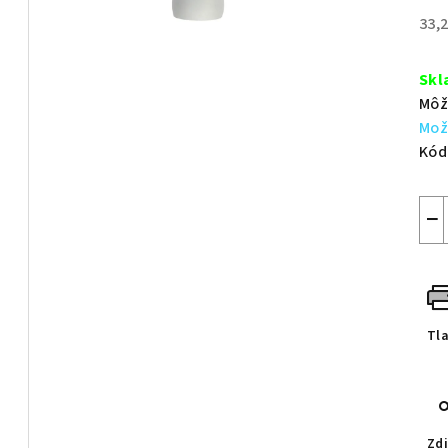
z
33,
5
Jed
hvie
cen
Skl
Môž
Mož
Kód
−
Tl
Zdi