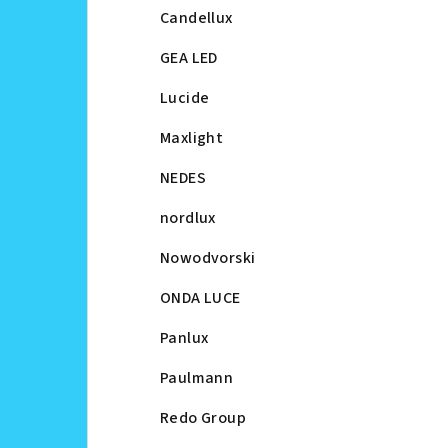
Candellux
GEA LED
Lucide
Maxlight
NEDES
nordlux
Nowodvorski
ONDA LUCE
Panlux
Paulmann
Redo Group