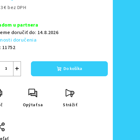
23 € bez DPH
notková
zdičiek.
a:
adom u partnera
eme doručiť do:
14.8.2026
nosti doručenia
:
11752
+
Do košíka
ač
Opýtať sa
Strážiť
eľať