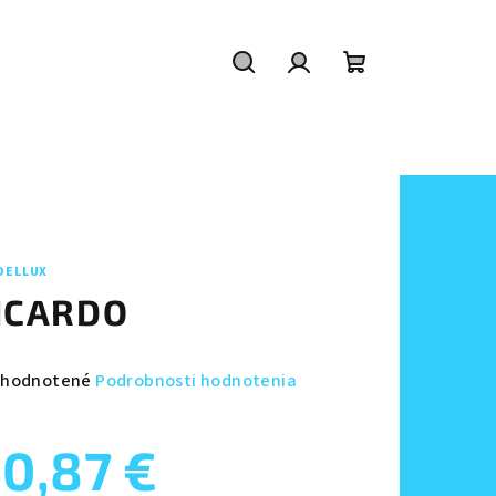
Hľadať
Prihlásenie
Nákupný
košík
DELLUX
ICARDO
emerné
hodnotené
Podrobnosti hodnotenia
notenie
duktu
0,87 €