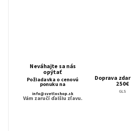
Neváhajte sa nás
opýtať
Doprava zda
Požiadavka o cenovú
250€
ponuku na
GLS
info@svetloshop.sk
Vám zaručí ďalšiu zľavu.