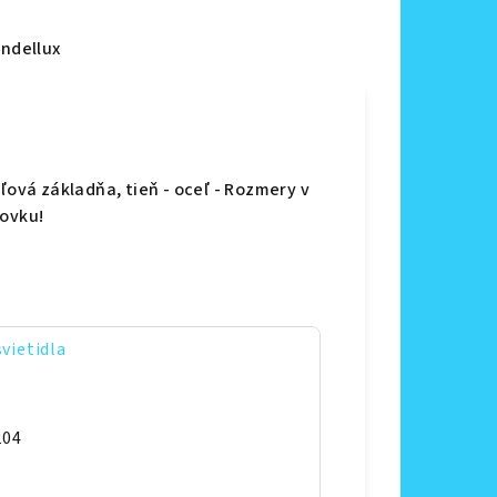
ndellux
ľová základňa, tieň - oceľ - Rozmery v
rovku!
svietidla
204