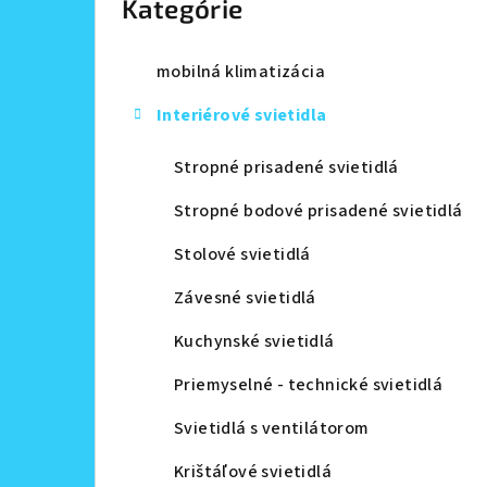
Kategórie
a
n
mobilná klimatizácia
e
Interiérové svietidla
l
Stropné prisadené svietidlá
Stropné bodové prisadené svietidlá
Stolové svietidlá
Závesné svietidlá
Kuchynské svietidlá
Priemyselné - technické svietidlá
Svietidlá s ventilátorom
Krištáľové svietidlá