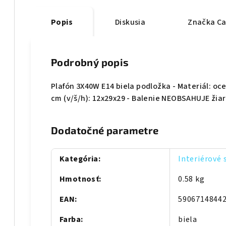
Popis
Diskusia
Značka
Ca
Podrobný popis
Plafón 3X40W E14 biela podložka - Materiál: oce
cm (v/š/h): 12x29x29 - Balenie NEOBSAHUJE žia
Dodatočné parametre
Kategória
:
Interiérové 
Hmotnosť
:
0.58 kg
EAN
:
5906714844
Farba
:
biela