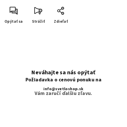
Opýtať sa
Strážiť
Zdieľať
Neváhajte sa nás opýtať
Požiadavka o cenovú ponuku na
info@svetloshop.sk
Vám zaručí ďalšiu zľavu.