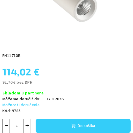
R411710B
114,02 €
92,70 € bez DPH
Jednotková
Skladom u partnera
cena:
Môžeme doručiť do:
17.8.2026
Možnosti doručenia
Kód:
9785
−
+
Do košíka