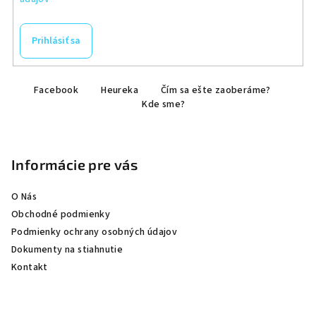
Prihlásiť sa
Z
Facebook
Heureka
Čím sa ešte zaoberáme?
á
Kde sme?
p
ä
t
Informácie pre vás
i
e
O Nás
Obchodné podmienky
Podmienky ochrany osobných údajov
Dokumenty na stiahnutie
Kontakt