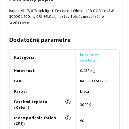
Isquia 4117/6 Track light Textured White, LED COB 1x13W
3000K 1200lm, CRI-95,CL.I, nastaviteľné, univerzálne
trojfázové
Dodatočné parametre
Interiérové
Kategória
:
svietidla
Hmotnosť
:
0.433 kg
EAN
:
8430390241257
Farba
:
biela
?
Farebná teplota
3000K
(Kelvin)
:
?
Index podania farieb
90
(CRI)
: