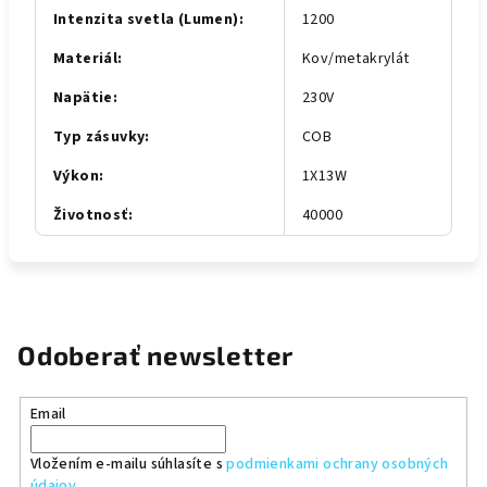
Intenzita svetla (Lumen)
:
1200
Materiál
:
Kov/metakrylát
Napätie
:
230V
Typ zásuvky
:
COB
Výkon
:
1X13W
Životnosť
:
40000
Odoberať newsletter
Email
Vložením e-mailu súhlasíte s
podmienkami ochrany osobných
údajov