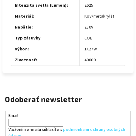
Intenzita svetla (Lumen)
:
2625
Materiál
:
Kov/metakrylát
Napätie
:
230V
Typ zásuvky
:
COB
Výkon
:
1X27W
Životnosť
:
40000
Odoberať newsletter
Email
Vložením e-mailu súhlasíte s
podmienkami ochrany osobných
údajov