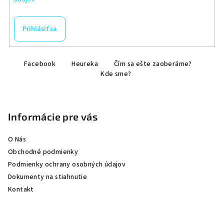
Prihlásiť sa
Z
Facebook
Heureka
Čím sa ešte zaoberáme?
á
Kde sme?
p
ä
t
Informácie pre vás
i
e
O Nás
Obchodné podmienky
Podmienky ochrany osobných údajov
Dokumenty na stiahnutie
Kontakt