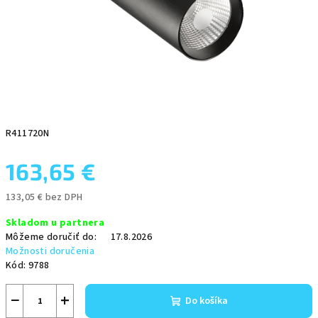
R411720N
163,65 €
133,05 € bez DPH
Jednotková
Skladom u partnera
cena:
Môžeme doručiť do:
17.8.2026
Možnosti doručenia
Kód:
9788
−
+
Do košíka