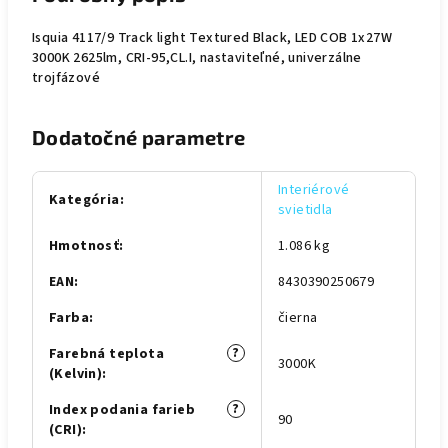
Isquia 4117/9 Track light Textured Black, LED COB 1x27W
3000K 2625lm, CRI-95,CL.I, nastaviteľné, univerzálne
trojfázové
Dodatočné parametre
Interiérové
Kategória
:
svietidla
Hmotnosť
:
1.086 kg
EAN
:
8430390250679
Farba
:
čierna
?
Farebná teplota
3000K
(Kelvin)
:
?
Index podania farieb
90
(CRI)
: