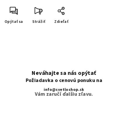
Opýtať sa
Strážiť
Zdieľať
Neváhajte sa nás opýtať
Požiadavka o cenovú ponuku na
info@svetloshop.sk
Vám zaručí ďalšiu zľavu.