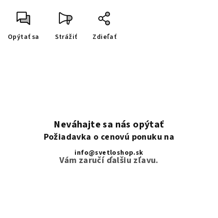
Opýtať sa
Strážiť
Zdieľať
Neváhajte sa nás opýtať
Požiadavka o cenovú ponuku na
info@svetloshop.sk
Vám zaručí ďalšiu zľavu.