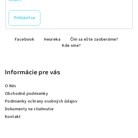
Prihlásiť sa
Z
Facebook
Heureka
Čím sa ešte zaoberáme?
á
Kde sme?
p
ä
t
Informácie pre vás
i
e
O Nás
Obchodné podmienky
Podmienky ochrany osobných údajov
Dokumenty na stiahnutie
Kontakt