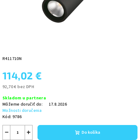
R411710N
114,02 €
92,70 € bez DPH
Jednotková
Skladom u partnera
cena:
Môžeme doručiť do:
17.8.2026
Možnosti doručenia
Kód:
9786
−
+
Do košíka