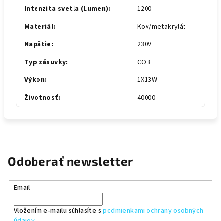
Intenzita svetla (Lumen)
:
1200
Materiál
:
Kov/metakrylát
Napätie
:
230V
Typ zásuvky
:
COB
Výkon
:
1X13W
Životnosť
:
40000
Odoberať newsletter
Email
Vložením e-mailu súhlasíte s
podmienkami ochrany osobných
údajov