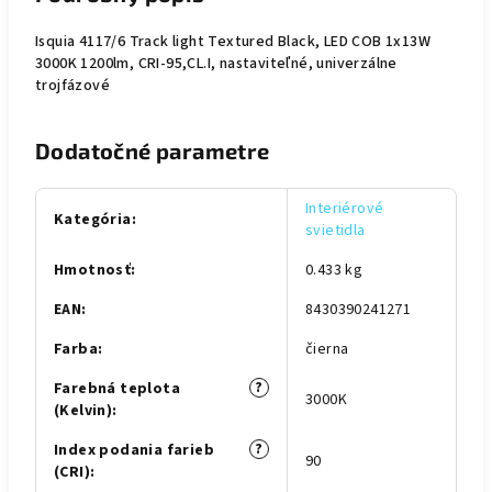
Isquia 4117/6 Track light Textured Black, LED COB 1x13W
3000K 1200lm, CRI-95,CL.I, nastaviteľné, univerzálne
trojfázové
Dodatočné parametre
Interiérové
Kategória
:
svietidla
Hmotnosť
:
0.433 kg
EAN
:
8430390241271
Farba
:
čierna
?
Farebná teplota
3000K
(Kelvin)
:
?
Index podania farieb
90
(CRI)
: