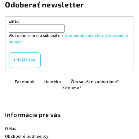
Odoberať newsletter
Email
Vložením e-mailu súhlasíte s
podmienkami ochrany osobných
údajov
Prihlásiť sa
Z
Facebook
Heureka
Čím sa ešte zaoberáme?
á
Kde sme?
p
ä
t
Informácie pre vás
i
e
O Nás
Obchodné podmienky