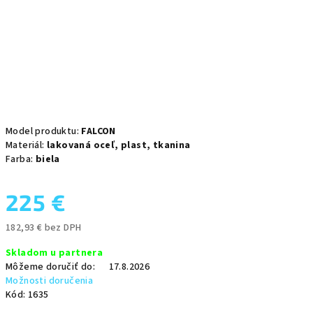
Model produktu:
FALCON
Materiál:
lakovaná oceľ,
plast,
tkanina
Farba:
biela
225 €
182,93 € bez DPH
Jednotková
Skladom u partnera
cena:
Môžeme doručiť do:
17.8.2026
Možnosti doručenia
Kód:
1635