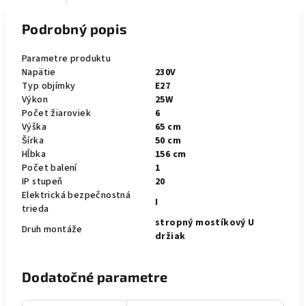
Podrobný popis
Parametre produktu
Napätie
230V
Typ objímky
E27
Výkon
25W
Počet žiaroviek
6
Výška
65 cm
Šírka
50 cm
Hĺbka
156 cm
Počet balení
1
IP stupeň
20
Elektrická bezpečnostná
I
trieda
stropný mostíkový U
Druh montáže
držiak
Dodatočné parametre