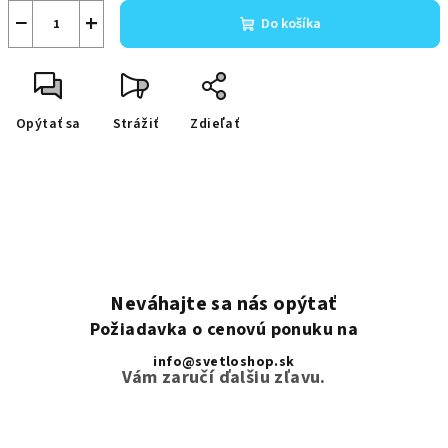
−
+
Do košíka
Opýtať sa
Strážiť
Zdieľať
Neváhajte sa nás opýtať
Požiadavka o cenovú ponuku na
info@svetloshop.sk
Vám zaručí ďalšiu zľavu.