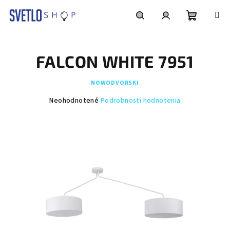
Prejsť
na
obsah
Nákupn
Hľadať
Prihlásenie
FALCON WHITE 7951
košík
NOWODVORSKI
Priemerné
Neohodnotené
Podrobnosti hodnotenia
hodnotenie
produktu
je
0,0
z
5
hviezdičiek.