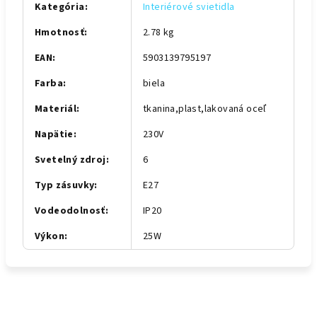
Kategória
:
Interiérové svietidla
Hmotnosť
:
2.78 kg
EAN
:
5903139795197
Farba
:
biela
Materiál
:
tkanina,plast,lakovaná oceľ
Napätie
:
230V
Svetelný zdroj
:
6
Typ zásuvky
:
E27
Vodeodolnosť
:
IP20
Výkon
:
25W