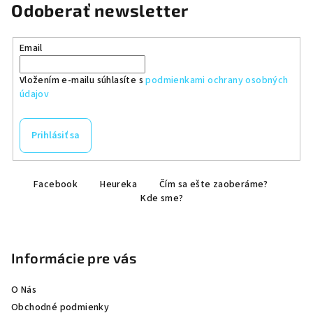
Odoberať newsletter
Email
Vložením e-mailu súhlasíte s
podmienkami ochrany osobných
údajov
Prihlásiť sa
Z
Facebook
Heureka
Čím sa ešte zaoberáme?
á
Kde sme?
p
ä
t
Informácie pre vás
i
e
O Nás
Obchodné podmienky