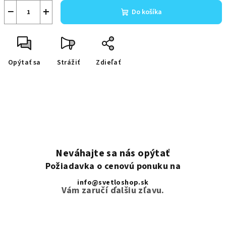
−
+
Do košíka
Opýtať sa
Strážiť
Zdieľať
Neváhajte sa nás opýtať
Požiadavka o cenovú ponuku na
info@svetloshop.sk
Vám zaručí ďalšiu zľavu.