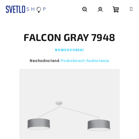
Prejsť
na
obsah
Nákupn
Hľadať
Prihlásenie
FALCON GRAY 7948
košík
NOWODVORSKI
Priemerné
Neohodnotené
Podrobnosti hodnotenia
hodnotenie
produktu
je
0,0
z
5
hviezdičiek.