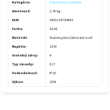
Kategória
:
Interiérové svietidla
Hmotnosť
:
2.78 kg
EAN
:
5903139794893
Farba
:
šedá
Materiál
:
tkanina,plast,lakovaná oceľ
Napätie
:
230V
Svetelný zdroj
:
6
Typ zásuvky
:
E27
Vodeodolnosť
:
IP20
Výkon
:
25W