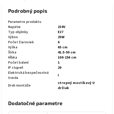
Podrobný popis
Parametre produktu
Napätie
230V
Typ objímky
E27
Výkon
25W
Počet žiaroviek
6
Výška
65 cm
Šírka
41.5-50 cm
Hĺbka
100-156 cm
Počet balení
1
IP stupeň
20
Elektrická bezpečnostná
I
trieda
stropný mostíkový U
Druh montáže
držiak
Dodatočné parametre