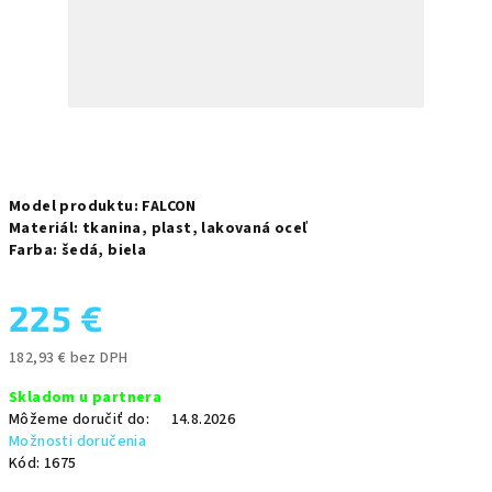
Model produktu:
FALCON
Materiál:
tkanina,
plast,
lakovaná oceľ
Farba:
šedá,
biela
225 €
182,93 € bez DPH
Jednotková
Skladom u partnera
cena:
Môžeme doručiť do:
14.8.2026
Možnosti doručenia
Kód:
1675