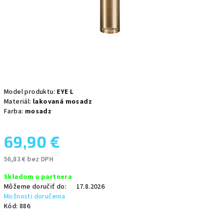
Model produktu:
EYE L
Materiál:
lakovaná mosadz
Farba:
mosadz
69,90 €
56,83 € bez DPH
Jednotková
Skladom u partnera
cena:
Môžeme doručiť do:
17.8.2026
Možnosti doručenia
Kód:
886