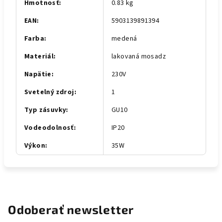
Hmotnosť
:
0.83 kg
EAN
:
5903139891394
Farba
:
medená
Materiál
:
lakovaná mosadz
Napätie
:
230V
Svetelný zdroj
:
1
Typ zásuvky
:
GU10
Vodeodolnosť
:
IP20
Výkon
:
35W
Odoberať newsletter