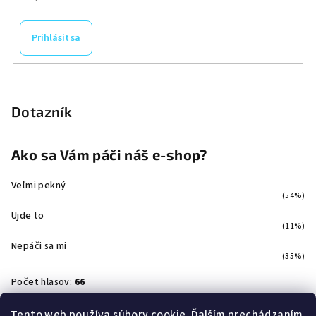
Prihlásiť sa
Dotazník
Ako sa Vám páči náš e-shop?
Veľmi pekný
(54%)
Ujde to
(11%)
Nepáči sa mi
(35%)
Počet hlasov:
66
Tento web používa súbory cookie. Ďalším prechádzaním