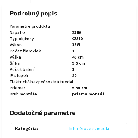
Podrobný popis
Parametre produktu
Napätie
230V
Typ objímky
GU10
Výkon
35W
Počet žiaroviek
1
Výška
40 cm
Šírka
5.5 cm
Počet balení
1
IP stupeň
20
Elektrická bezpečnostná trieda
I
Priemer
5.50 cm
Druh montáže
priama montáž
Dodatočné parametre
Kategória
:
Interiérové svietidla