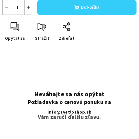
−
+
Do košíka
Opýtať sa
Strážiť
Zdieľať
Neváhajte sa nás opýtať
Požiadavka o cenovú ponuku na
info@svetloshop.sk
Vám zaručí ďalšiu zľavu.