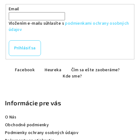
Email
Vložením e-mailu súhlasíte s
podmienkami ochrany osobných
údajov
Prihlásiť sa
Z
Facebook
Heureka
Čím sa ešte zaoberáme?
á
Kde sme?
p
ä
t
Informácie pre vás
i
e
O Nás
Obchodné podmienky
Podmienky ochrany osobných údajov