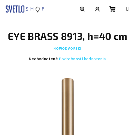
Prejsť
na
obsah
Nákupn
Hľadať
Prihlásenie
EYE BRASS 8913, h=40 cm
košík
NOWODVORSKI
Priemerné
Neohodnotené
Podrobnosti hodnotenia
hodnotenie
produktu
je
0,0
z
5
hviezdičiek.