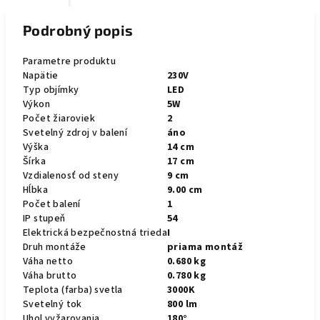
Podrobný popis
Parametre produktu
Napätie
230V
Typ objímky
LED
Výkon
5W
Počet žiaroviek
2
Svetelný zdroj v balení
áno
Výška
14 cm
Šírka
17 cm
Vzdialenosť od steny
9 cm
Hĺbka
9.00 cm
Počet balení
1
IP stupeň
54
Elektrická bezpečnostná trieda
I
Druh montáže
priama montáž
Váha netto
0.680 kg
Váha brutto
0.780 kg
Teplota (farba) svetla
3000K
Svetelný tok
800 lm
Uhol vyžarovania
180°