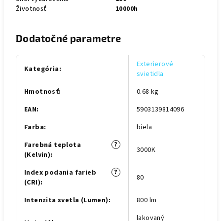
Životnosť
10000h
Dodatočné parametre
Exterierové
Kategória
:
svietidla
Hmotnosť
:
0.68 kg
EAN
:
5903139814096
Farba
:
biela
?
Farebná teplota
3000K
(Kelvin)
:
?
Index podania farieb
80
(CRI)
:
Intenzita svetla (Lumen)
:
800 lm
lakovaný