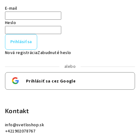
E-mail
Heslo
Prihlásiť sa
Nová registrácia
Zabudnuté heslo
alebo
Prihlásiť sa cez Google
Kontakt
info
@
svetloshop.sk
+421902078767