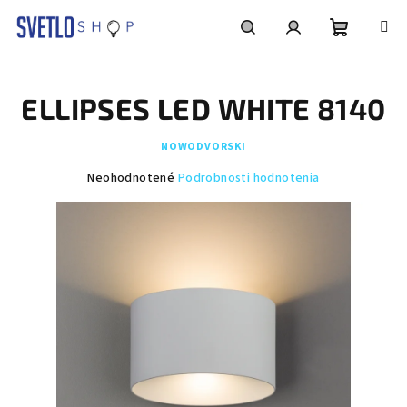
Prejsť
na
obsah
Nákupn
Hľadať
Prihlásenie
ELLIPSES LED WHITE 8140
košík
NOWODVORSKI
Priemerné
Neohodnotené
Podrobnosti hodnotenia
hodnotenie
produktu
je
0,0
z
5
hviezdičiek.