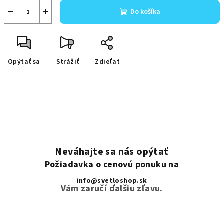
−
+
Do košíka
Opýtať sa
Strážiť
Zdieľať
Neváhajte sa nás opýtať
Požiadavka o cenovú ponuku na
info@svetloshop.sk
Vám zaručí ďalšiu zľavu.