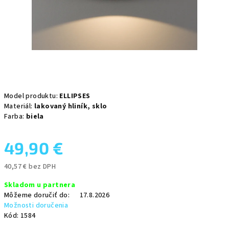
Model produktu:
ELLIPSES
Materiál:
lakovaný hliník,
sklo
Farba:
biela
49,90 €
40,57 € bez DPH
Jednotková
Skladom u partnera
cena:
Môžeme doručiť do:
17.8.2026
Možnosti doručenia
Kód:
1584