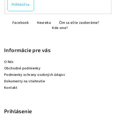
Prihlásiť sa
Z
Facebook
Heureka
Čím sa ešte zaoberáme?
á
Kde sme?
p
ä
t
Informácie pre vás
i
e
O Nás
Obchodné podmienky
Podmienky ochrany osobných údajov
Dokumenty na stiahnutie
Kontakt
Prihlásenie