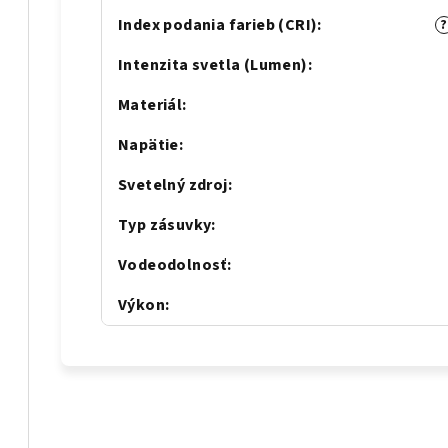
Index podania farieb (CRI)
:
?
Intenzita svetla (Lumen)
:
Materiál
:
Napätie
:
Svetelný zdroj
:
Typ zásuvky
:
Vodeodolnosť
:
Výkon
: