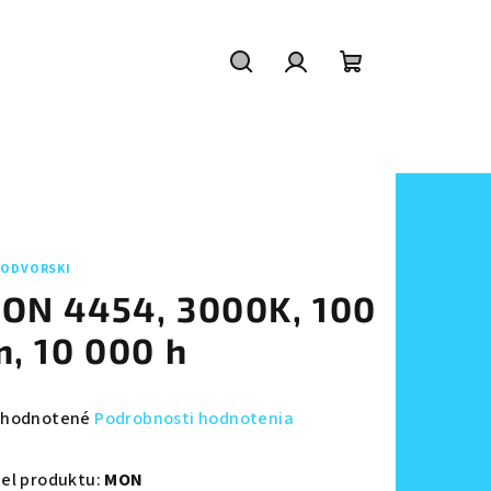
Hľadať
Prihlásenie
Nákupný
košík
ODVORSKI
ON 4454, 3000K, 100
m, 10 000 h
emerné
hodnotené
Podrobnosti hodnotenia
notenie
duktu
el produktu:
MON