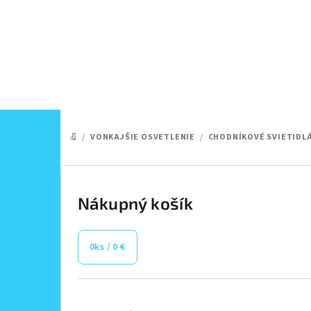
Prejsť
na
obsah
/
VONKAJŠIE OSVETLENIE
/
CHODNÍKOVÉ SVIETIDL
DOMOV
B
o
Nákupný košík
č
0
ks /
0 €
n
ý
Preskočiť
kategórie
p