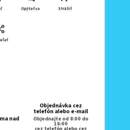
ač
Opýtať sa
Strážiť
eľať
Objednávka cez
telefón alebo e-mail
rma nad
Objednajte od 8:00 do
16:00
cez telefón
alebo cez