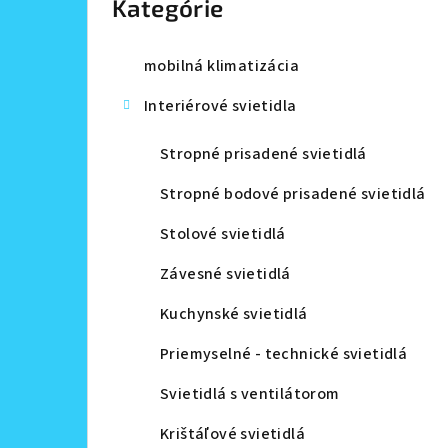
Kategórie
a
n
mobilná klimatizácia
e
Interiérové svietidla
l
Stropné prisadené svietidlá
Stropné bodové prisadené svietidlá
Stolové svietidlá
Závesné svietidlá
Kuchynské svietidlá
Priemyselné - technické svietidlá
Svietidlá s ventilátorom
Krištáľové svietidlá