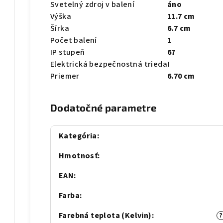
Svetelný zdroj v balení
áno
Výška
11.7 cm
Šírka
6.7 cm
Počet balení
1
IP stupeň
67
Elektrická bezpečnostná trieda
I
Priemer
6.70 cm
Dodatočné parametre
Kategória
:
Hmotnosť
:
EAN
:
Farba
:
Farebná teplota (Kelvin)
:
?