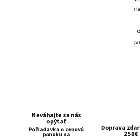
Tl
Zdi
Neváhajte sa nás
opýtať
Doprava zda
Požiadavka o cenovú
250€
ponuku na