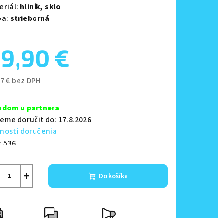
eriál:
hliník,
sklo
ba:
strieborná
9,90 €
zdičiek.
57 € bez DPH
notková
a:
adom u partnera
eme doručiť do:
17.8.2026
nosti doručenia
:
536
+
Do košíka