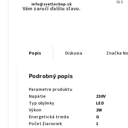
GLS
info@svetloshop.sk
Vám zaručí ďalšiu zľavu.
Popis
Diskusia
Značka
No
Podrobný popis
Parametre produktu
Napätie
230V
Typ objímky
LED
Výkon
2W
Energetická trieda
G
Počet žiaroviek
1