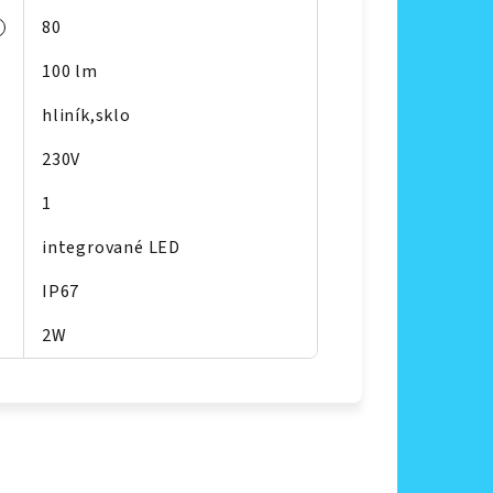
80
100 lm
hliník,sklo
230V
1
integrované LED
IP67
2W