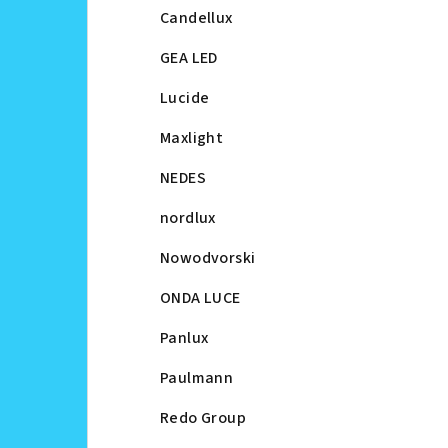
Candellux
GEA LED
Lucide
Maxlight
NEDES
nordlux
Nowodvorski
ONDA LUCE
Panlux
Paulmann
Redo Group